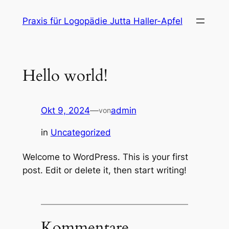
Direkt
Praxis für Logopädie Jutta Haller-Apfel
zum
Inhalt
wechseln
Hello world!
Okt 9, 2024
—
admin
von
in
Uncategorized
Welcome to WordPress. This is your first
post. Edit or delete it, then start writing!
Kommentare